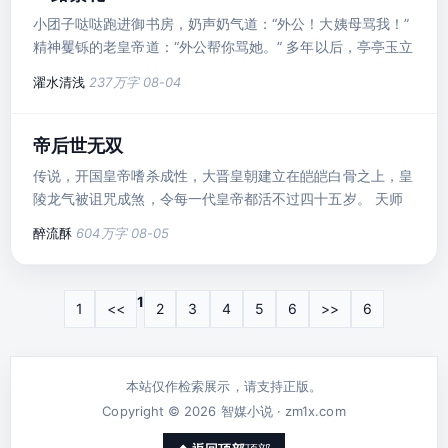
小团子哒哒跑进御书房，奶声奶气道：“外公！大姨母骂我！”
精神矍铄的老皇帝道：“外公帮你骂她。” 多年以后，亭亭玉立
的豆蔻少女走进御书房，眼泪汪汪道：“皇舅，大表姐又欺负
濯水清浅
237万字
08-04
我了。” 正值壮年的英武帝王道：“朕来说她。” 再多年以后，
娇美艳丽的贵族少妇美眸流转，“阿艺，母后说我霸道，不给
你纳妾。” 风华绝代的傻王爷道：“我去跟母后解释。” 又多年
帝后世无双
以后，华贵逼人的中年美妇满脸怒气：“儿子，你妹妹被驸马
传说，开国皇帝嗜杀成性，大晋皇朝建立在皑皑白骨之上，皇
欺
陵龙气被诅咒成煞，令每一代皇帝都活不过四十五岁。 天师
说，送一个孤煞命格的皇子当供品喂食皇陵的煞龙，可解此诅
醉流酥
604万字
08-05
咒。 他就是那个倒霉的孤煞，六岁封王，赐了座偏僻的、建
在乱葬岗旁的王府，性格乖戾，手段毒辣，人人闻之色变。
天师说，仙岐门有圣女，小时愚钝，十六岁开窍之后必聪慧贤
1
1
<<
2
3
4
5
6
>>
6
淑，厚福旺夫，有母仪天下之姿。可圣女儿时却跟镇陵王有了
婚约。 太子说：皇弟，
本站仅作检索展示，请支持正版。
Copyright © 2026 智媒小说 · zm1x.com