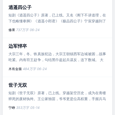
逍遥四公子
短剧《逍遥四公子》原著，已上线。又名《阁下不讲道理，在
下也略懂拳脚》《逍遥小郎君》《极品四公子》宁宸穿越到了
一个历史中从未出现过的朝代，本想一心搞钱，做个快乐逍遥
修果
737万字
06-24
的富家翁，三妻四妾，安度余生...可结果一不小心声名鹊起，
名动大玄皇朝。少年扬刀，诛奸臣，平四夷，南征北战，再回
首已是‘封狼居胥’，名动天下！
边军悍卒
大宗三年，冬。铁真族犯边，大宗王朝镇西军边城被困，战事
吃紧。内有符王赵争，勾结黑巾盗起兵谋反，连下数城。 大
宗王朝顿时处在内忧外困，风雨飘摇之中。 同年冬，林丰意
木有金箍
484万字
06-24
外穿越至距边城八十里的胡西铺乡，岭兜子村烽火台，成为一
名镇西军戍守烽火台的步弓手... 同名有声小说全平台上线，
头部主播领衔演播，欢迎收听！
世子无双
短剧《世子无双》原著，已上线。穿越架空历史，成为在青楼
猝死的废材纨绔。王公家独苗，爷爷更是位高权重，手握兵马
的军神。本想勾栏听曲，花船找女，纸醉金迷，夜夜笙歌……
宁峥
353万字
05-14
但……由腾讯音乐独家改编的《世子无双》同名多人有声剧在