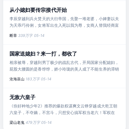
QQ音乐、酷狗音乐、酷我音乐、懒人听书APP火热播出中！
每日更新10集起，欢迎前去收听！番邦蛮夷想他死。世家门阀
从小媳妇要传宗接代开始
想他死。就连皇帝也做局想弄死他。卫渊很慌，但却不完全
李辰穿越到兵火焚天的大衍帝国，先娶一堆老婆，小婢妻以夫
慌。以纨绔人设，一
为天乖巧伶俐，女将军出生入死以我为尊，女商人替我经商富
可敌国，女刺客帮我打造情报网络……再训精兵、爆装备、改
断章
339万字
05-14
制度、广积粮，厉兵秣马，待老子左手牵虎右手持刀率百万雄
兵出关时，颤抖吧，这乱世诸王！这，是一个乱世布衣、马踏
天下的传奇！
国家送媳妇？来一打，都收了
相亲被辱，穿越到男丁极少的战乱古代，开局国家分配媳妇，
屁股大腰圆的是香饽饽，娇小玲珑的美人成了不能生养的滞销
货？林小凡不客气的领了五个极品美女回家造娃。被嘲讽家里
沧海巫山
183万字
05-14
穷养不活媳妇？林小凡自制伤药日进斗金。就在众人等着林小
凡生不出儿子挨板子的时候，五个媳妇生了，一胎十个，震惊
朝野。就连前世瞧不起他的相亲女，每晚都拉着他的手求造
无敌六皇子
娃！女人你闪开，乱世枭雄，小爷我可是要称霸天下的！
《你好种地少年2》推荐的爆款权谋爽文云铮穿越成大乾王朝
六皇子，不夺嫡，不宫斗，只想安心搞军权当老六！军权在
手，天下我有！文帝：老六，你那几哥哥越来不像话了，借父
梁山老鬼
479万字
05-14
皇十万兵马收拾他们！太子：老弟，有话好好说，别带着兵马