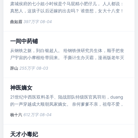
肃城侯府的七小姐小时候是个马屁精小肥仔儿， 人人都说：
琪觉得自己一定是世上
真愁人，这孩子以后还嫁的出去吗？ 谁曾想，女大十八变！
肥仔儿成了倾国倾城的大美人。 人人都说：真愁人，求亲的
曲如眉
397万字
08-04
人这么多，嫁给谁呀？ 大美人磨刀霍霍：喵的，我要先给那
个见天儿传我小话的混蛋宰了！
一间中药铺
从钢铁之躯，到白银超人。 给钢铁侠研究共生体，顺手把丧
尸宇宙的小摩根给带回来。 手撕计生办灭霸，漫画版老年灭
霸。就连大头娃娃宇宙观察者都得找我求救。 至于无限宝石
辞山
255万字
08-03
奥创？活不过两章的电子垃圾罢了。 黑化的克拉克，未知身
份的黑袍，天神组，时间管理局，一路靠着拳头打过去。 多
年以后，林峰左手提着宇宙立方，右手提着火种源。 什么？
神医嫡女
你说这俩玩意儿为什么是人型？ 嘶……这话说起来，就有点长
21世纪中西医双料圣手、陆战部队特级医官凤羽珩，duang
了……
的一声穿越成大顺朝凤家嫡女。 奈何爹爹不亲，祖母不爱，
娘亲懦弱，弟弟年幼，姐妹一个比一个狠辣，穿越重生，绝不
杨十六
612万字
08-04
能再像原主那般窝囊！ 跟我斗？老子一鞭子抽得你满地找
牙！ 跟我打？老子一手术刀把你千刀万剐！ 玩阴的？老子一
针下去扎你个半身不遂！ 杀我灭口？一爪子挠开你的心窝！
天才小毒妃