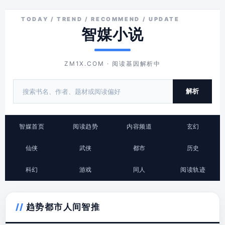
智媒小说
ZM1X.COM · 阅读基因解析中
解析
智媒首页
阅读趋势
内容频道
玄幻
仙侠
武侠
都市
历史
科幻
游戏
同人
阅读轨迹
趋势都市人间智推