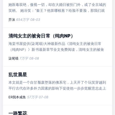
人人可欺的柔弱女子摇身一变成为大顺朝的香饽饽，跟皇帝开
她医毒双绝，傲视一切，却在大婚日被拒门外，成了全京城的
医院，揽尽天下
笑柄。 她冷笑：“秦王？他算哪根葱？给脸不要脸，那我们就
等着瞧！” 她摩拳擦掌，蓄势待发，哪知一见美男立马偃旗息
芥沫
654万字
08-03
鼓，腿都伸不直了。 “哇塞，哪来的谪仙美颜，这身材前凸后
翘，穿衣显瘦，脱衣有肉，好想摸……” 某王爷一脸嫌弃：“女
人，你看够了没？” 某女一本正经：“男人，要给你解毒当然得
清纯女主的被肏日常（纯肉NP）
看得仔仔细细，明明白白，不然扎错针，你当本小姐占你便
海棠书屋提供(柒尾喵)大神最新作品《清纯女主的被肏日常
宜。” 说
（纯肉NP）》新书最新章节全文免费阅读，清纯女主的被肏
日常（纯肉NP）txt下载，清纯女主的被肏日常（纯肉NP）
柒尾喵
7万字
08-08
耽美文吧，清纯女主的被肏日常（纯肉NP）无弹窗！本站最
新最快更新清纯女主的被肏日常（纯肉NP）最新章节。
乱世晨星
本文就是一个自甘颓废堕落的佛系宅，上天开了个玩笑穿越到
平行古代在许多外力因素的影响下促使他一步步觉醒意志走上
至高的巅峰。O(∩_∩)O哈哈哈~新手能力有限，节奏较慢，文
ER我本咸鱼
57万字
07-08
笔一般，不求其它，只求不骂。
一路繁花