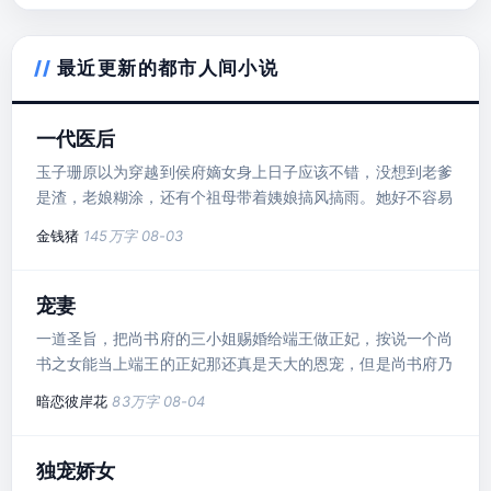
回来吓你哥啊！大臣：六殿下，你觉得微臣那小女儿怎么样？
最近更新的都市人间小说
一代医后
玉子珊原以为穿越到侯府嫡女身上日子应该不错，没想到老爹
是渣，老娘糊涂，还有个祖母带着姨娘搞风搞雨。她好不容易
才弄醒老娘，镇压渣爹，打退祖母，收拾姨娘，转眼却被打包
金钱猪
145万字
08-03
嫁给了三皇子。皇子就皇子吧，反正也是个不受宠的废人，做
几年假夫妻就可以各奔东西了。只是这号称废人的皇
子.............。
宠妻
一道圣旨，把尚书府的三小姐赐婚给端王做正妃，按说一个尚
书之女能当上端王的正妃那还真是天大的恩宠，但是尚书府乃
至整个京城都对这个闻所未闻的三小姐报以同情。 原因无
暗恋彼岸花
83万字
08-04
他，传闻端王凶狠残暴，夜能止小儿啼哭，这还不算，更惨的
是端王有个怪癖，那就是专吸少女之血，吓死了好几任端王正
妃人选。 这还不是最糟糕的，关键是现在端王已经躺在床上
独宠娇女
三个月,生死未卜，急需一个冲喜新娘。 这个人就是沈琪。 沈