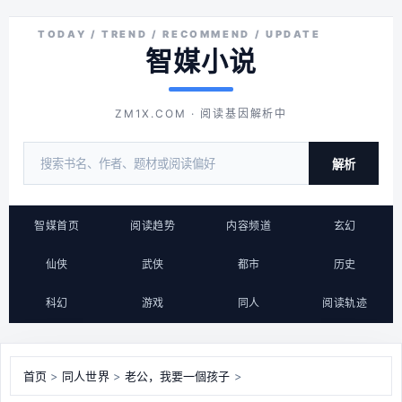
智媒小说
ZM1X.COM · 阅读基因解析中
解析
智媒首页
阅读趋势
内容频道
玄幻
仙侠
武侠
都市
历史
科幻
游戏
同人
阅读轨迹
首页
>
同人世界
>
老公，我要一個孩子
>