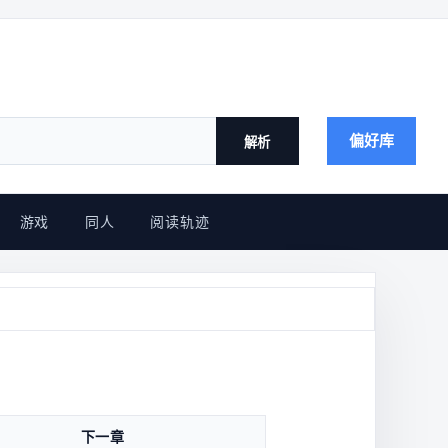
偏好库
解析
游戏
同人
阅读轨迹
下一章