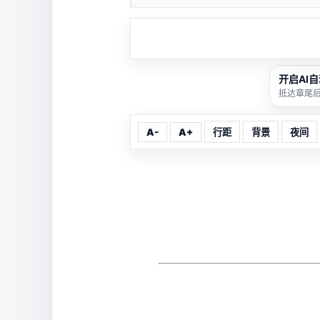
开启AI
抵达章尾
A-
A+
行距
背景
夜间