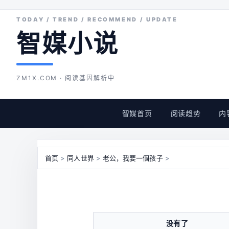
智媒小说
ZM1X.COM · 阅读基因解析中
智媒首页
阅读趋势
内
首页
>
同人世界
>
老公，我要一個孩子
>
没有了