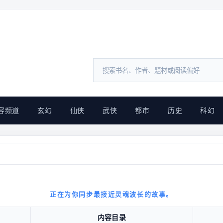
容频道
玄幻
仙侠
武侠
都市
历史
科幻
正在为你同步最接近灵魂波长的故事。
内容目录